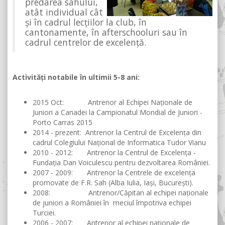
predarea sahului,
atât individual cât
și în cadrul lecțiilor la club, în
cantonamente, în afterschooluri sau în
cadrul centrelor de excelență.
Activități notabile în ultimii 5-8 ani:
2015 Oct: Antrenor al Echipei Naționale de
Juniori a Canadei la Campionatul Mondial de Juniori -
Porto Carras 2015
2014 - prezent: Antrenor la Centrul de Excelența din
cadrul Colegiului Național de Informatica Tudor Vianu
2010 - 2012: Antrenor la Centrul de Excelența -
Fundația Dan Voiculescu pentru dezvoltarea României.
2007 - 2009: Antrenor la Centrele de excelența
promovate de F.R. Sah (Alba Iulia, Iași, București).
2008: Antrenor/Căpitan al echipei naționale
de juniori a României în meciul împotriva echipei
Turciei.
2006 - 2007: Antrenor al echipei naționale de