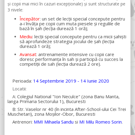
și copii mai mici în cazuri excepționale) și sunt structurate pe
3 nivele:
Începător
: un set de lecții special concepute pentru
a-i învăța pe copii cum muta piesele și regulile de
bază în șah (lecția durează 1 oră);
Mediu
: lecții special concepute pentru ca micii șahiști
să aprofundeze strategia jocului de șah (lecția
durează 1 oră);
Avansat
: antrenamente intensive cu copii care
doresc performanța în sah și participă cu succes la
competiții de sah (lecția durează 2 ore).
Perioada:
14 Septembrie 2019 - 14 Iunie 2020
Locatii:
A:
Colegiul National "Ion Neculce" (zona Banu Manta,
langa Primaria Sectorului 1), Bucuresti
B: Str. Vaselor nr 40 (în incinta After-School-ului Cei Trei
Muschetari), zona Moșilor-Obor, Bucuresti
Antrenori:
MMI Mihaela Sandu
si
MI Milu Romeo Sorin
.